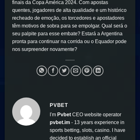
finais da Copa América 2024. Com apostas
quentes, jogadores de alta qualidade e um histórico
recheado de emoção, os torcedores e apostadores
têm motivos de sobra para se empolgar. Qual será o
seu palpite para esse embate? Estará a Argentina
pronta para continuar na corrida ou o Equador pode
nos surpreender novamente?
PVBET
I'm
Pvbet
CEO website operator
pvbet.im
- 13 years experience in
sports betting, slots, casino. I have
decided to establish an official