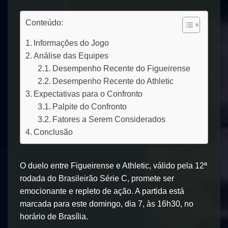
Conteúdo:
Informações do Jogo
Análise das Equipes
Desempenho Recente do Figueirense
Desempenho Recente do Athletic
Expectativas para o Confronto
Palpite do Confronto
Fatores a Serem Considerados
Conclusão
O duelo entre Figueirense e Athletic, válido pela 12ª
rodada do Brasileirão Série C, promete ser
emocionante e repleto de ação. A partida está
marcada para este domingo, dia 7, às 16h30, no
horário de Brasília.